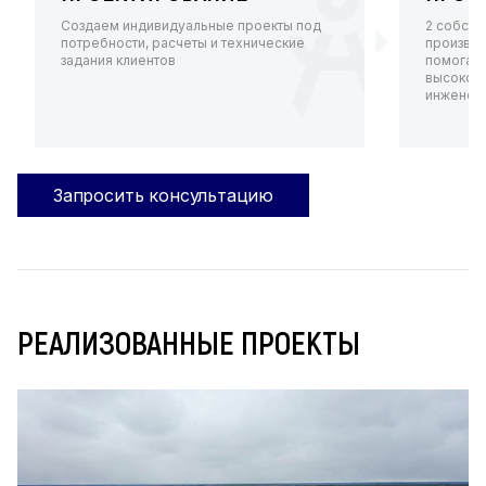
Создаем индивидуальные проекты под
2 собств
потребности, расчеты и технические
произво
задания клиентов
помогают
высокот
инженерн
Запросить консультацию
РЕАЛИЗОВАННЫЕ ПРОЕКТЫ