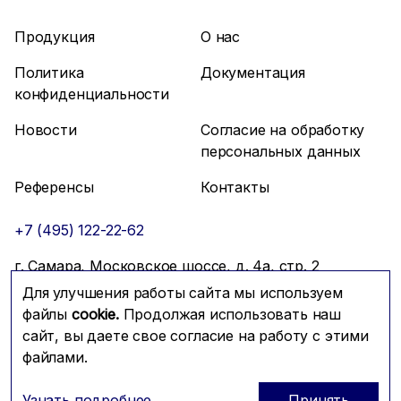
Продукция
О нас
Политика
Документация
конфиденциальности
Новости
Согласие на обработку
персональных данных
Референсы
Контакты
+7 (495) 122-22-62
г. Самара, Московское шоссе, д. 4а, стр. 2
Для улучшения работы сайта мы используем
info@mfmc.ru
Связаться с нами
файлы
cookie.
Продолжая использовать наш
сайт, вы даете свое согласие на работу с этими
файлами.
Prominado
© 2026 Компания МФМК
Узнать подробнее
Принять