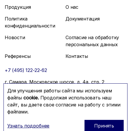
Продукция
О нас
Политика
Документация
конфиденциальности
Новости
Согласие на обработку
персональных данных
Референсы
Контакты
+7 (495) 122-22-62
г. Самара, Московское шоссе, д. 4а, стр. 2
Для улучшения работы сайта мы используем
info@mfmc.ru
Связаться с нами
файлы
cookie.
Продолжая использовать наш
сайт, вы даете свое согласие на работу с этими
файлами.
Prominado
© 2026 Компания МФМК
Узнать подробнее
Принять